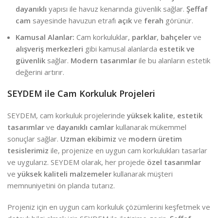
dayanıklı
yapısı ile havuz kenarında güvenlik sağlar.
Şeffaf
cam
sayesinde havuzun etrafı
açık
ve
ferah
görünür.
Kamusal Alanlar:
Cam korkuluklar,
parklar
,
bahçeler
ve
alışveriş merkezleri
gibi kamusal alanlarda
estetik ve
güvenlik
sağlar.
Modern tasarımlar
ile bu alanların estetik
değerini artırır.
SEYDEM ile Cam Korkuluk Projeleri
SEYDEM, cam korkuluk projelerinde
yüksek kalite
,
estetik
tasarımlar
ve
dayanıklı camlar
kullanarak mükemmel
sonuçlar sağlar.
Uzman ekibimiz
ve
modern üretim
tesislerimiz
ile, projenize en uygun cam korkulukları tasarlar
ve uygularız. SEYDEM olarak, her projede
özel tasarımlar
ve
yüksek kaliteli malzemeler
kullanarak müşteri
memnuniyetini ön planda tutarız.
Projeniz için en uygun cam korkuluk çözümlerini keşfetmek ve