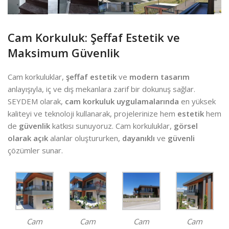
Cam Korkuluk: Şeffaf Estetik ve
Maksimum Güvenlik
Cam korkuluklar,
şeffaf estetik
ve
modern tasarım
anlayışıyla, iç ve dış mekanlara zarif bir dokunuş sağlar.
SEYDEM olarak,
cam korkuluk uygulamalarında
en yüksek
kaliteyi ve teknoloji kullanarak, projelerinize hem
estetik
hem
de
güvenlik
katkısı sunuyoruz. Cam korkuluklar,
görsel
olarak açık
alanlar oluştururken,
dayanıklı
ve
güvenli
çözümler sunar.
Cam
Cam
Cam
Cam