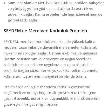
Kamusal Alanlar:
Merdiven korkulukları,
parklar
,
bahçeler
ve
yürüyüş yolları
gibi kamusal alanlarda
estetik ve
güvenlik
sağlar.
Kamu projelerinde
hem
işlevsel
hem de
görsel
katkı sağlar.
SEYDEM ile Merdiven Korkuluk Projeleri
SEYDEM, merdiven korkuluk projelerinde
yüksek kalite
,
modern tasarımlar
ve
dayanıklı malzemeler
kullanarak
mükemmel sonuçlar sağlar.
Uzman ekibimiz
ve
gelişmiş
üretim tesislerimiz
ile, projenize en uygun merdiven
korkuluklarını tasarlar ve uygularız. SEYDEM olarak, her
projede
özgün çözümler
ve
yüksek kaliteli malzemeler
kullanarak müşteri memnuniyetini ön planda tutarız.
Projeniz için en uygun merdiven korkuluk çözümlerini
keşfetmek ve detaylı bilgi almak için SEYDEM ile iletişime
geçin.
Güvenlik
,
estetik
ve
dayanıklılık
ile merdivenlerinizi
güzelleştirin ve güvenliğini artırın.