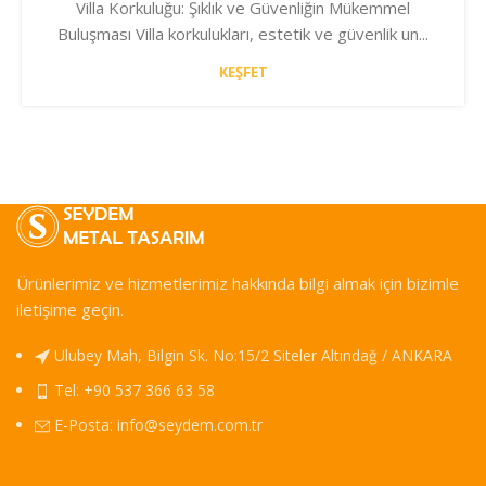
Villa Korkuluğu: Şıklık ve Güvenliğin Mükemmel
Buluşması Villa korkulukları, estetik ve güvenlik un...
KEŞFET
Ürünlerimiz ve hizmetlerimiz hakkında bilgi almak için bizimle
iletişime geçin.
Ulubey Mah, Bilgin Sk. No:15/2 Siteler Altındağ / ANKARA
Tel: +90 537 366 63 58
E-Posta:
info@seydem.com.tr