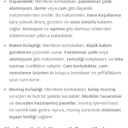
Dayanıklılık:
Merdiven korkulukları,
paslanmaz çelik
,
alüminyum
,
demir
veya
cam
gibi dayanıklı
malzemelerden üretilir. Bu malzemeler,
hava koşullarına
karşı yüksek direnç gösterir ve
uzun ömürlü
kullanım
sağlar.
Korozyon
ve
aşınma
gibi olumsuz etkilerden
etkilenmeden yıllarca kullanılabilir.
Bakım Kolaylığı:
Merdiven korkulukları,
düşük bakım
gerektiren
çözümler sunar.
Paslanmaz çelik
veya
alüminyum
gibi malzemeler,
temizliği
kolaylaştırır ve
leke
tutmaz
özelliklere sahiptir.
Cam korkuluklar
,
cam
temizleme ürünleri
ile kolayca temizlenir ve şeffaflıklarını
uzun süre korur.
Montaj Kolaylığı:
Merdiven korkulukları,
kolay montaj
süreçleri ile hızlı bir şekilde kurulabilir.
Modüler tasarımlar
ve
önceden hazırlanmış paneller
, montaj işlemini basit
ve verimli hale getirir. Ayrıca, montaj sürecinde
minimum
inşaat kirliliği
sağlanır.