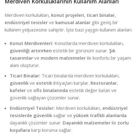
Merdiven Korkuluklarının Kullanım Alanları
Merdiven korkulukları,
konut projeleri
,
ticari binalar
,
endüstriyel tesisler
ve
kamusal alanlar
gibi geniş bir
kullanım yelpazesine sahiptir. İşte bazı yaygın kullanım alanları:
Konut Merdivenleri:
Konutlarda merdiven korkulukları,
güvenliği artırırken
estetik bir görünüm sunar.
Şık
tasarımlar
ve
modern malzemeler
ile konforlu bir yaşam
alanı oluşturur.
Ticari Binalar:
Ticari binalarda merdiven korkulukları,
güvenlik
ve
estetik
ihtiyaçları karşılar.
Restoranlar
,
kafeler
ve
ofis binalarında
estetik değer katan ve
güvenlik sağlayan çözümler sunar.
Endüstriyel Tesisler:
Merdiven korkulukları,
endüstriyel
tesislerde
güvenlik
sağlar ve
yüksek trafikli alanlarda
dayanıklı çözümler sunar.
Dayanıklı malzemeler
ile
zorlu
koşullara
karşı koruma sağlar.