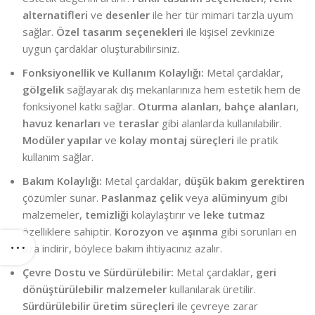
alternatifleri
ve
desenler
ile her tür mimari tarzla uyum
sağlar.
Özel tasarım seçenekleri
ile kişisel zevkinize
uygun çardaklar oluşturabilirsiniz.
Fonksiyonellik ve Kullanım Kolaylığı:
Metal çardaklar,
gölgelik
sağlayarak dış mekanlarınıza hem estetik hem de
fonksiyonel katkı sağlar.
Oturma alanları
,
bahçe alanları
,
havuz kenarları
ve
teraslar
gibi alanlarda kullanılabilir.
Modüler yapılar
ve
kolay montaj süreçleri
ile pratik
kullanım sağlar.
Bakım Kolaylığı:
Metal çardaklar,
düşük bakım gerektiren
çözümler sunar.
Paslanmaz çelik
veya
alüminyum
gibi
malzemeler,
temizliği
kolaylaştırır ve
leke tutmaz
özelliklere sahiptir.
Korozyon
ve
aşınma
gibi sorunları en
aza indirir, böylece bakım ihtiyacınız azalır.
Çevre Dostu ve Sürdürülebilir:
Metal çardaklar,
geri
dönüştürülebilir malzemeler
kullanılarak üretilir.
Sürdürülebilir üretim süreçleri
ile çevreye zarar