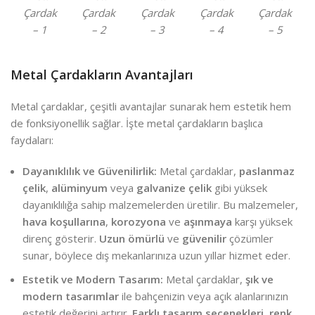
Çardak
Çardak
Çardak
Çardak
Çardak
– 1
– 2
– 3
– 4
– 5
Metal Çardakların Avantajları
Metal çardaklar, çeşitli avantajlar sunarak hem estetik hem
de fonksiyonellik sağlar. İşte metal çardakların başlıca
faydaları:
Dayanıklılık ve Güvenilirlik:
Metal çardaklar,
paslanmaz
çelik
,
alüminyum
veya
galvanize çelik
gibi yüksek
dayanıklılığa sahip malzemelerden üretilir. Bu malzemeler,
hava koşullarına
,
korozyona
ve
aşınmaya
karşı yüksek
direnç gösterir.
Uzun ömürlü
ve
güvenilir
çözümler
sunar, böylece dış mekanlarınıza uzun yıllar hizmet eder.
Estetik ve Modern Tasarım:
Metal çardaklar,
şık ve
modern tasarımlar
ile bahçenizin veya açık alanlarınızın
estetik değerini artırır.
Farklı tasarım seçenekleri
,
renk