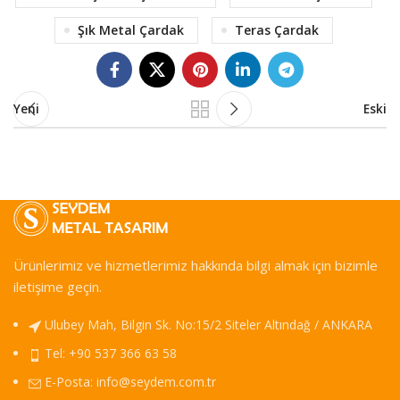
Şık Metal Çardak
Teras Çardak
Yeni
Eski
Ürünlerimiz ve hizmetlerimiz hakkında bilgi almak için bizimle
iletişime geçin.
Ulubey Mah, Bilgin Sk. No:15/2 Siteler Altındağ / ANKARA
Tel: +90 537 366 63 58
E-Posta:
info@seydem.com.tr