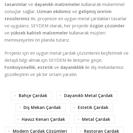
tasarımlar
ve
dayanıklı malzemeler
kullanarak mükemmel
sonuçlar sağlar.
Uzman ekibimiz
ve
gelişmiş üretim
tesislerimiz
ile, projenize en uygun metal çardakları tasarlar
ve uygularız. SEYDEM olarak, her projede
özgün çözümler
ve
yüksek kaliteli malzemeler
kullanarak müşteri
memnuniyetini ön planda tutarız.
Projeniz için en uygun metal çardak çözümlerini keşfetmek ve
detaylı bilgi almak için SEYDEM ile iletişime geçin.
Fonksiyonellik
,
estetik
ve
dayanıklılık
ile dış mekanlarınızı
güzelleştirin ve şık bir ortam yaratın.
Bahçe Çardak
Dayanıklı Metal Çardak
Dış Mekan Çardak
Estetik Çardak
Havuz Kenarı Çardak
Metal Çardak
Modern Çardak Çözümleri
Restoran Çardak