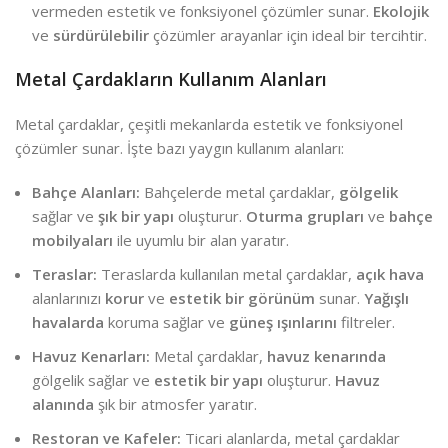
vermeden estetik ve fonksiyonel çözümler sunar.
Ekolojik
ve
sürdürülebilir
çözümler arayanlar için ideal bir tercihtir.
Metal Çardakların Kullanım Alanları
Metal çardaklar, çeşitli mekanlarda estetik ve fonksiyonel
çözümler sunar. İşte bazı yaygın kullanım alanları:
Bahçe Alanları:
Bahçelerde metal çardaklar,
gölgelik
sağlar ve
şık bir yapı
oluşturur.
Oturma grupları
ve
bahçe
mobilyaları
ile uyumlu bir alan yaratır.
Teraslar:
Teraslarda kullanılan metal çardaklar,
açık hava
alanlarınızı
korur
ve
estetik bir görünüm
sunar.
Yağışlı
havalarda
koruma sağlar ve
güneş ışınlarını
filtreler.
Havuz Kenarları:
Metal çardaklar,
havuz kenarında
gölgelik sağlar ve
estetik bir yapı
oluşturur.
Havuz
alanında
şık bir atmosfer yaratır.
Restoran ve Kafeler:
Ticari alanlarda, metal çardaklar