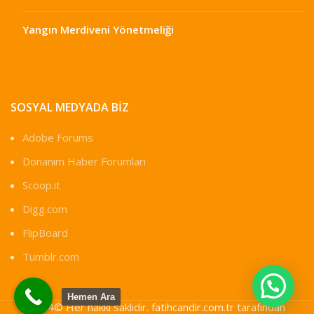
Yangın Merdiveni Yönetmeliği
SOSYAL MEDYADA BIZ
Adobe Forums
Donanım Haber Forumları
Scoop.it
Digg.com
FlipBoard
Tumblr.com
Hemen Ara
2024© Her hakkı saklıdır.
fatihcandir.com.tr
tarafından