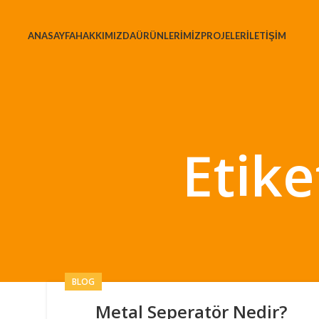
ANASAYFA
HAKKIMIZDA
ÜRÜNLERIMIZ
PROJELER
İLETIŞIM
Etik
BLOG
Metal Seperatör Nedir?