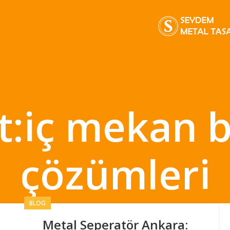
et:iç mekan 
çözümleri
BLOG
Metal Seperatör Ankara: