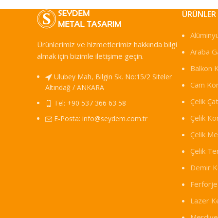
ÜRÜNLER
Alüminy
Ürünlerimiz ve hizmetlerimiz hakkında bilgi
Araba Ga
almak için bizimle iletişime geçin.
Balkon 
Ulubey Mah, Bilgin Sk. No:15/2 Siteler
Cam Kor
Altındağ / ANKARA
Çelik Çat
Tel: +90 537 366 63 58
Çelik Ko
E-Posta:
info@seydem.com.tr
Çelik M
Çelik T
Demir K
Ferforje
Lazer K
Merdive