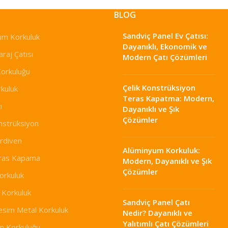
BLOG
Sandviç Panel Ev Çatısı:
um Korkuluk
Dayanıklı, Ekonomik ve
raj Çatısı
Modern Çatı Çözümleri
Korkuluğu
Çelik Konstrüksiyon
kuluk
Teras Kapatma: Modern,
ı
Dayanıklı ve Şık
Çözümler
nstrüksiyon
erdiven
Alüminyum Korkuluk:
eras Kapama
Modern, Dayanıklı ve Şık
Çözümler
orkuluk
 Korkuluk
Sandviç Panel Çatı
esim Metal Korkuluk
Nedir? Dayanıklı ve
Yalıtımlı Çatı Çözümleri
n Korkuluğu