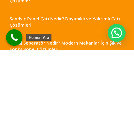
Çözümler
Sandviç Panel Çatı Nedir? Dayanıklı ve Yalıtımlı Çatı
Çözümleri
Hemen Ara
Metal Seperatör Nedir? Modern Mekanlar İçin Şık ve
Fonksiyonel Çözümler
Ankara Teras Kapatma: Dört Mevsim Kullanılabilir
Alanlar
Çelik Teras Kapatma: Dayanıklı ve Modern Yaşam
Alanları
Metal Seperatör Ankara: Mekanlarınıza Şıklık ve
Fonksiyonellik Katın