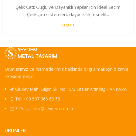
Çelik Çatı: Güçlü ve Dayanıklı Yapılar İçin İdeal Seçim
Çelik çatı sistemleri, dayanıklılık, esnekl...
KEŞFET
Ürünlerimiz ve hizmetlerimiz hakkında bilgi almak için bizimle
iletişime geçin.
Ulubey Mah, Bilgin Sk. No:15/2 Siteler Altındağ / ANKARA
Tel: +90 537 366 63 58
E-Posta:
info@seydem.com.tr
ÜRÜNLER