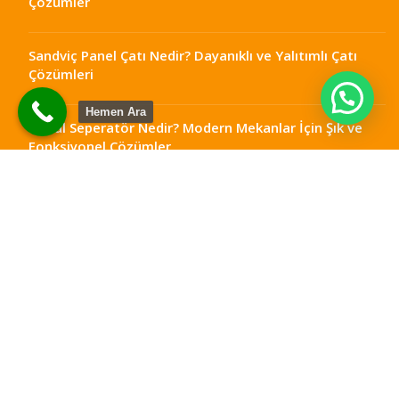
Çözümler
Sandviç Panel Çatı Nedir? Dayanıklı ve Yalıtımlı Çatı
Çözümleri
Hemen Ara
Metal Seperatör Nedir? Modern Mekanlar İçin Şık ve
Fonksiyonel Çözümler
Ankara Teras Kapatma: Dört Mevsim Kullanılabilir
Alanlar
Çelik Teras Kapatma: Dayanıklı ve Modern Yaşam
Alanları
Metal Seperatör Ankara: Mekanlarınıza Şıklık ve
Fonksiyonellik Katın