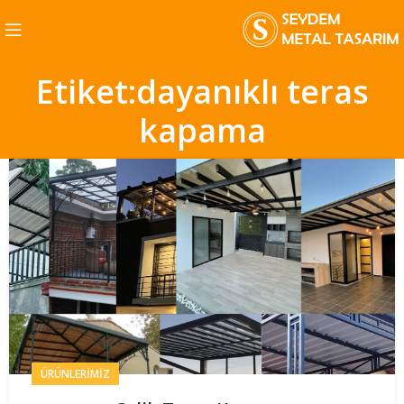
Etiket:dayanıklı teras
kapama
ÜRÜNLERIMIZ