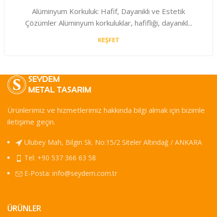
Alüminyum Korkuluk: Hafif, Dayanıklı ve Estetik
Çözümler Alüminyum korkuluklar, hafifliği, dayanıkl...
KEŞFET
Ürünlerimiz ve hizmetlerimiz hakkında bilgi almak için bizimle
iletişime geçin.
Ulubey Mah, Bilgin Sk. No:15/2 Siteler Altındağ / ANKARA
Tel: +90 537 366 63 58
E-Posta:
info@seydem.com.tr
ÜRÜNLER