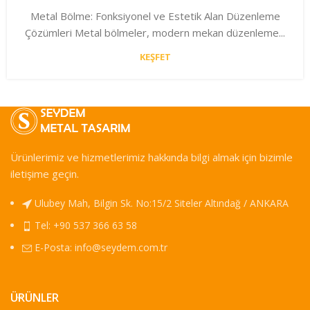
Metal Bölme: Fonksiyonel ve Estetik Alan Düzenleme
Çözümleri Metal bölmeler, modern mekan düzenleme...
KEŞFET
Ürünlerimiz ve hizmetlerimiz hakkında bilgi almak için bizimle
iletişime geçin.
Ulubey Mah, Bilgin Sk. No:15/2 Siteler Altındağ / ANKARA
Tel: +90 537 366 63 58
E-Posta:
info@seydem.com.tr
ÜRÜNLER