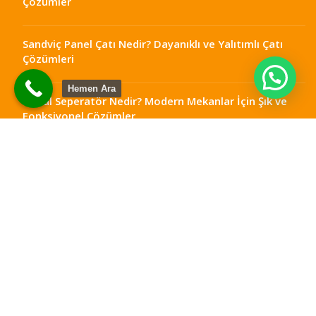
Çözümler
Sandviç Panel Çatı Nedir? Dayanıklı ve Yalıtımlı Çatı
Çözümleri
Hemen Ara
Metal Seperatör Nedir? Modern Mekanlar İçin Şık ve
Fonksiyonel Çözümler
Ankara Teras Kapatma: Dört Mevsim Kullanılabilir
Alanlar
Çelik Teras Kapatma: Dayanıklı ve Modern Yaşam
Alanları
Metal Seperatör Ankara: Mekanlarınıza Şıklık ve
Fonksiyonellik Katın