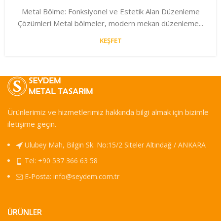
Metal Bölme: Fonksiyonel ve Estetik Alan Düzenleme
Çözümleri Metal bölmeler, modern mekan düzenleme...
KEŞFET
Ürünlerimiz ve hizmetlerimiz hakkında bilgi almak için bizimle
iletişime geçin.
Ulubey Mah, Bilgin Sk. No:15/2 Siteler Altındağ / ANKARA
Tel: +90 537 366 63 58
E-Posta:
info@seydem.com.tr
ÜRÜNLER