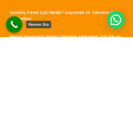
Sandviç Panel Çatı Nedir? Dayanıklı ve Yalıtımlı Çatı
Çözümleri
Hemen Ara
Metal Seperatör Nedir? Modern Mekanlar İçin Şık ve
Fonksiyonel Çözümler
Ankara Teras Kapatma: Dört Mevsim Kullanılabilir
Alanlar
Çelik Teras Kapatma: Dayanıklı ve Modern Yaşam
Alanları
Metal Seperatör Ankara: Mekanlarınıza Şıklık ve
Fonksiyonellik Katın
Otellerde Yangın Merdiveni Ölçüleri Nasıl Olmalıdır?