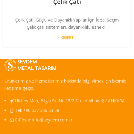
Çelik Çatı
Çelik Çatı: Güçlü ve Dayanıklı Yapılar İçin İdeal Seçim
Çelik çatı sistemleri, dayanıklılık, esnekl...
KEŞFET
Ürünlerimiz ve hizmetlerimiz hakkında bilgi almak için bizimle
iletişime geçin.
Ulubey Mah, Bilgin Sk. No:15/2 Siteler Altındağ / ANKARA
Tel: +90 537 366 63 58
E-Posta:
info@seydem.com.tr