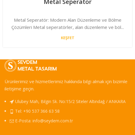
Metal Seperatör
Metal Seperatör: Modern Alan Düzenleme ve Bölme
Çözümleri Metal seperatörler, alan düzenleme ve böl...
KEŞFET
Ürünlerimiz ve hizmetlerimiz hakkında bilgi almak için bizimle
iletişime geçin.
Ulubey Mah, Bilgin Sk. No:15/2 Siteler Altındağ / ANKARA
Tel: +90 537 366 63 58
E-Posta:
info@seydem.com.tr