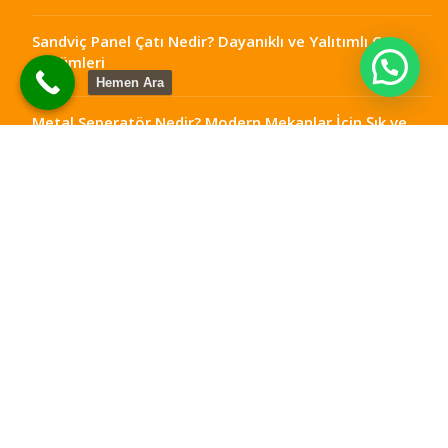
Sandviç Panel Çatı Nedir? Dayanıklı ve Yalıtımlı Çatı
Çözümleri
Hemen Ara
Metal Seperatör Nedir? Modern Mekanlar İçin Şık ve
Fonksiyonel Çözümler
Ankara Teras Kapatma: Dört Mevsim Kullanılabilir
Alanlar
Çelik Teras Kapatma: Dayanıklı ve Modern Yaşam
Alanları
Metal Seperatör Ankara: Mekanlarınıza Şıklık ve
Fonksiyonellik Katın
Otellerde Yangın Merdiveni Ölçüleri Nasıl Olmalıdır?