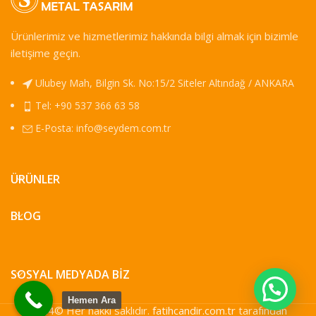
Ürünlerimiz ve hizmetlerimiz hakkında bilgi almak için bizimle
iletişime geçin.
Ulubey Mah, Bilgin Sk. No:15/2 Siteler Altındağ / ANKARA
Tel: +90 537 366 63 58
E-Posta:
info@seydem.com.tr
ÜRÜNLER
BLOG
SOSYAL MEDYADA BIZ
Hemen Ara
2024© Her hakkı saklıdır.
fatihcandir.com.tr
tarafından