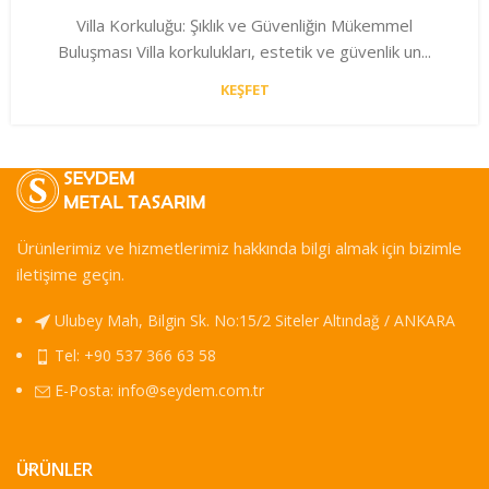
Villa Korkuluğu: Şıklık ve Güvenliğin Mükemmel
Buluşması Villa korkulukları, estetik ve güvenlik un...
KEŞFET
Ürünlerimiz ve hizmetlerimiz hakkında bilgi almak için bizimle
iletişime geçin.
Ulubey Mah, Bilgin Sk. No:15/2 Siteler Altındağ / ANKARA
Tel: +90 537 366 63 58
E-Posta:
info@seydem.com.tr
ÜRÜNLER