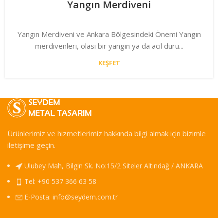
Yangın Merdiveni
Yangın Merdiveni ve Ankara Bölgesindeki Önemi Yangın
merdivenleri, olası bir yangın ya da acil duru...
KEŞFET
Ürünlerimiz ve hizmetlerimiz hakkında bilgi almak için bizimle
iletişime geçin.
Ulubey Mah, Bilgin Sk. No:15/2 Siteler Altındağ / ANKARA
Tel: +90 537 366 63 58
E-Posta:
info@seydem.com.tr