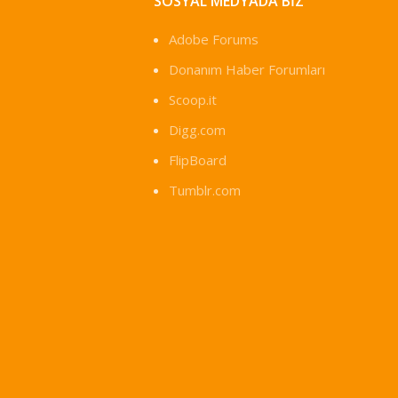
SOSYAL MEDYADA BIZ
Adobe Forums
Donanım Haber Forumları
Scoop.it
Digg.com
FlipBoard
Tumblr.com