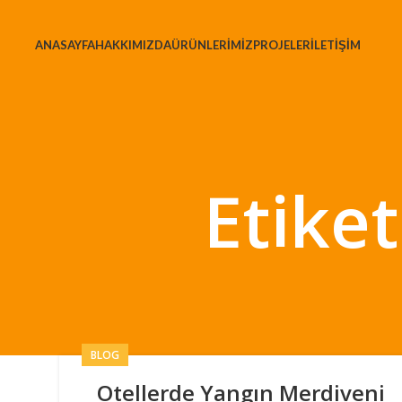
ANASAYFA
HAKKIMIZDA
ÜRÜNLERIMIZ
PROJELER
İLETIŞIM
Etike
BLOG
Otellerde Yangın Merdiveni