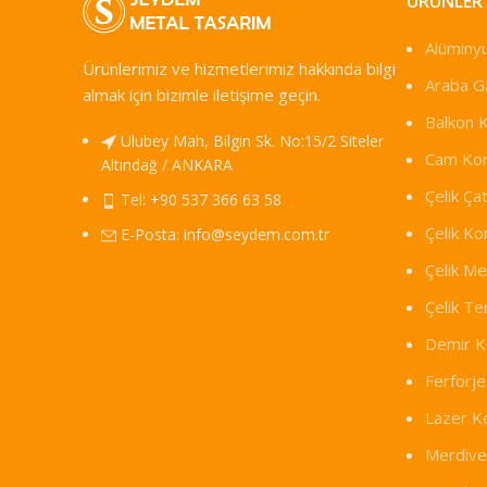
ÜRÜNLER
Alüminy
Ürünlerimiz ve hizmetlerimiz hakkında bilgi
Araba Ga
almak için bizimle iletişime geçin.
Balkon 
Ulubey Mah, Bilgin Sk. No:15/2 Siteler
Cam Kor
Altındağ / ANKARA
Çelik Çat
Tel: +90 537 366 63 58
Çelik Ko
E-Posta:
info@seydem.com.tr
Çelik M
Çelik T
Demir K
Ferforje
Lazer K
Merdive