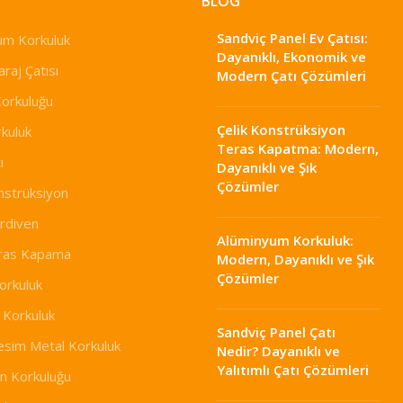
BLOG
Sandviç Panel Ev Çatısı:
um Korkuluk
Dayanıklı, Ekonomik ve
raj Çatısı
Modern Çatı Çözümleri
Korkuluğu
Çelik Konstrüksiyon
kuluk
Teras Kapatma: Modern,
ı
Dayanıklı ve Şık
Çözümler
nstrüksiyon
erdiven
Alüminyum Korkuluk:
eras Kapama
Modern, Dayanıklı ve Şık
Çözümler
orkuluk
 Korkuluk
Sandviç Panel Çatı
esim Metal Korkuluk
Nedir? Dayanıklı ve
Yalıtımlı Çatı Çözümleri
n Korkuluğu