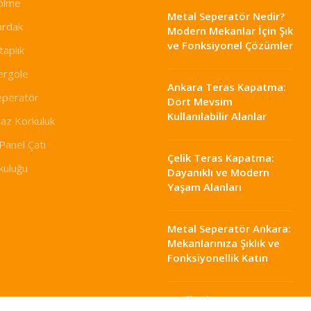
ölme
Metal Seperatör Nedir?
ardak
Modern Mekanlar İçin Şık
ve Fonksiyonel Çözümler
taplık
ergole
Ankara Teras Kapatma:
eperatör
Dört Mevsim
Kullanılabilir Alanlar
az Korkuluk
Panel Çatı
Çelik Teras Kapatma:
rkuluğu
Dayanıklı ve Modern
Yaşam Alanları
Metal Seperatör Ankara:
Mekanlarınıza Şıklık ve
Fonksiyonellik Katın
Otellerde Yangın