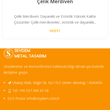
Çelik Merdiven
Çelik Merdiven: Dayanıklı ve Estetik Yüksek Kalite
Çözümler Çelik merdivenler, estetik ve dayanıklı...
KEŞFET
Ürünlerimiz ve hizmetlerimiz hakkında bilgi almak için bizimle
iletişime geçin.
Ulubey Mah, Bilgin Sk. No:15/2 Siteler Altındağ / ANKARA
Tel: +90 537 366 63 58
E-Posta:
info@seydem.com.tr